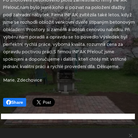
Přelouč,nám bylo jasné,koho si pozvat na položení dlažby
pod zahradní nábytek. Firma INFAK zvítězila také letos, když
jsme se rozhodli obložit venkovní dveře štípaným betonovým
obkladem. Prostory si zaměřili a udělali cenovou nabídku. Při
výběru nám poradili a opravdu se to povedlo.Výsledek byl
perfektní, rychlá práce, výborná kvalita, rozumná cena za
opravdu poctivou práci.S firmou INFAK Přelouč jsme
spokojeni a doporučujeme i dalším, kteří chtějí mít vstřícné
jednání, kvalitní práci a rychlé provedení díla. Děkujeme.
Marie, Zdechovice
Share