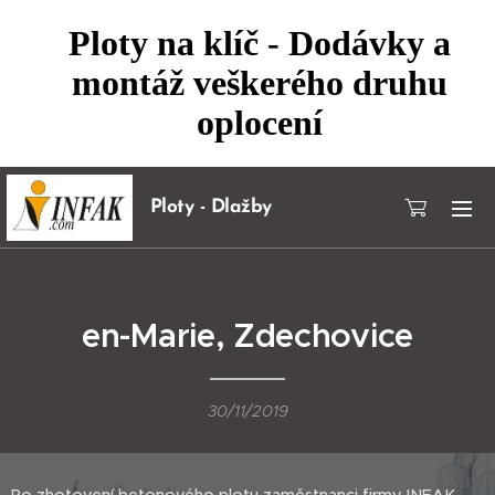
Ploty na klíč - Dodávky a
montáž veškerého druhu
oplocení
Ploty - Dlažby
en-Marie, Zdechovice
30/11/2019
Po zhotovení betonového plotu zaměstnanci firmy INFAK