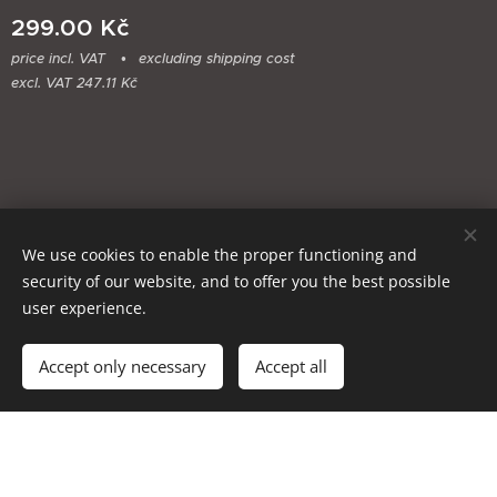
299.00
Kč
price incl. VAT
excluding shipping cost
excl. VAT 247.11 Kč
We use cookies to enable the proper functioning and
security of our website, and to offer you the best possible
user experience.
Add to cart
Accept only necessary
Accept all
Cookies
Languages
Čeština
English