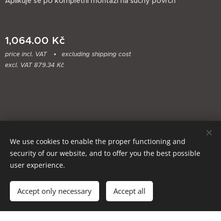
Aplikuje se po kompletní montáži na suchý povrch
1,064.00
Kč
price incl. VAT
excluding shipping cost
excl. VAT 879.34 Kč
We use cookies to enable the proper functioning and
security of our website, and to offer you the best possible
user experience.
Add to cart
Accept only necessary
Accept all
Cookies
Languages