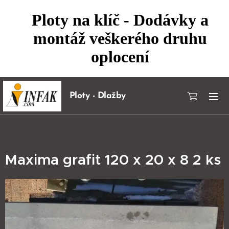
Ploty na klíč - Dodávky a
montáž veškerého druhu
oplocení
Ploty - Dlažby
Maxima grafit 120 x 20 x 8 2 ks