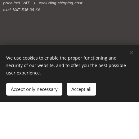
price incl. VAT
excluding shipping cost
excl. VAT 536.36 Kč
We use cookies to enable the proper functioning and
security of our website, and to offer you the best possible
user experience.
Add to cart
Accept only necessary
Accept all
Cookies
Languages
Čeština
English