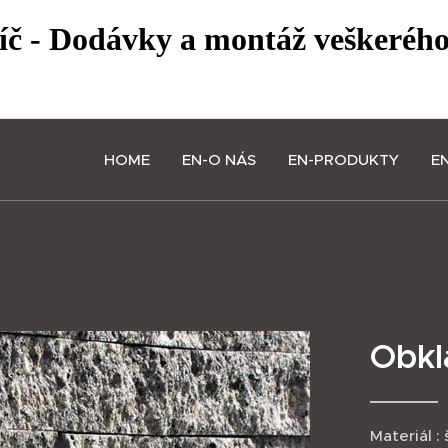
líč - Dodávky a montáž veškeréh
HOME
EN-O NÁS
EN-PRODUKTY
E
Obkl
Materiál :