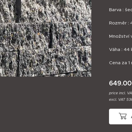
Barva : še
Rozměr : 4
Množství v
Váha : 44
Cena za 
649.00
price incl. V
excl. VAT 53