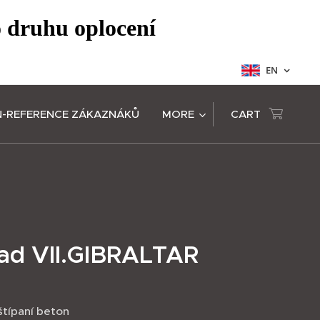
o druhu oplocení
EN
N-REFERENCE ZÁKAZNÁKŮ
MORE
CART
ad VII.GIBRALTAR
 štípaní beton