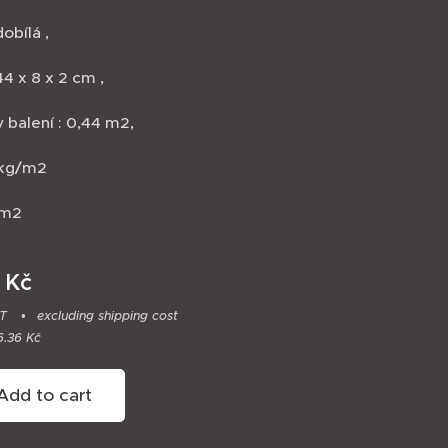
dobílá ,
4 x 8 x 2 cm ,
 balení : 0,44 m2,
 kg/m2
1 m2
Kč
AT
excluding shipping cost
6.36 Kč
Add to cart