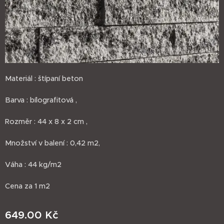
Materiál : štípaní beton
Barva : bílografitová ,
Rozměr : 44 x 8 x 2 cm ,
Množství v balení : 0,42 m2,
Váha : 44 kg/m2
Cena za 1 m2
649.00
Kč