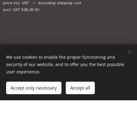
price incl. VAT
excluding shipping cost
excl. VAT 536.36 Kč
We use cookies to enable the proper functioning and
security of our website, and to offer you the best possible
user experience.
Add to cart
Accept only necessary
Accept all
Cookies
Languages
Čeština
English