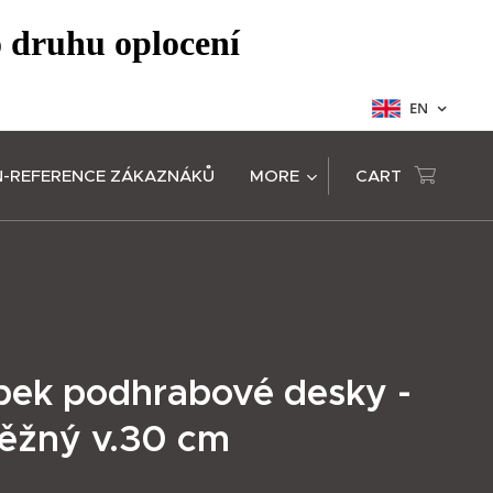
o druhu oplocení
EN
N-REFERENCE ZÁKAZNÁKŮ
MORE
CART
pek podhrabové desky -
ěžný v.30 cm