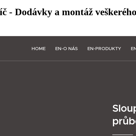
líč - Dodávky a montáž veškeréh
HOME
EN-O NÁS
EN-PRODUKTY
E
Slou
průb