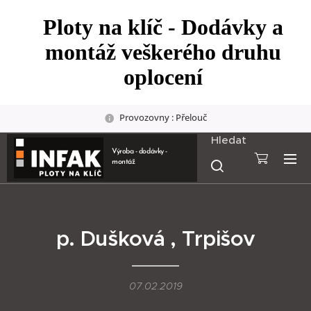
Ploty na klíč - Dodávky a
montáž veškerého druhu
oplocení
Provozovny : Přelouč
Hledat
Výroba - dodávky -
montáž
p. Dušková , Trpišov
07.02.2019