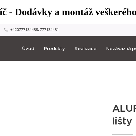
líč - Dodávky a montáž veškeréh
+420777134438, 777134431
Úvod
Produkty
Realizace
Nezávazná p
ALUP
lišty