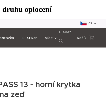
o druhu oplocení
CS
Hledat
optávka
E - SHOP
Více
Košík
ASS 13 - horní krytka
 na zeď