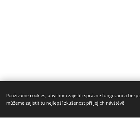
Používáme cookies, abychom zajistili správné fungování a bezp
můžeme zajistit tu nejlepší zkušenost při jejich návštěvě.
INFAK - Ploty na klíč
Přelouč, Chrudimská 1656 - +420777134438 , +420777134431,