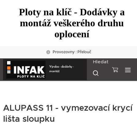
Ploty na klíč - Dodávky a
montáž veškerého druhu
oplocení
Provozovny : Přelouč
Hledat
Výroba - dodávky -
montáž
ALUPASS 11 - vymezovací krycí
lišta sloupku