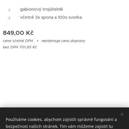
gabionový trojúhelník
včetně 3x spona a 100x svorka
849,00
Kč
cena včetně DPH
nezahrnuje cenu dopravy
bez DPH 701,65 Kč
Používáme cookies, abychom zajistili správné fungování a
INFAK - Ploty na klíč
bezpečnost našich stránek. Tím vám můžeme zajistit tu