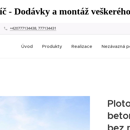
líč - Dodávky a montáž veškeréh
+420777134438, 777134431
Úvod
Produkty
Realizace
Nezávazná p
Plot
beto
bez 