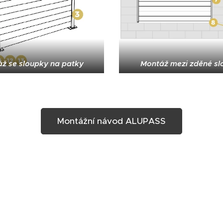
ž se sloupky na patky
Montáž mezi zděné sl
Montážní návod ALUPASS