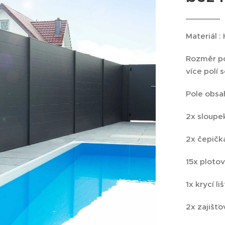
Materiál :
Rozměr pol
více polí 
Pole obsah
2x sloupe
2x čepičk
15x ploto
1x krycí li
2x zajišťo