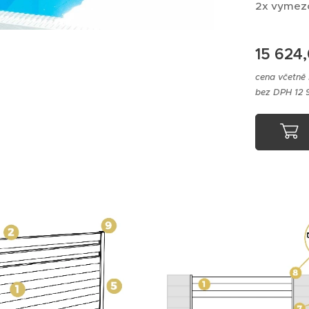
2x vymezov
15 624
cena včetně
bez DPH 12 