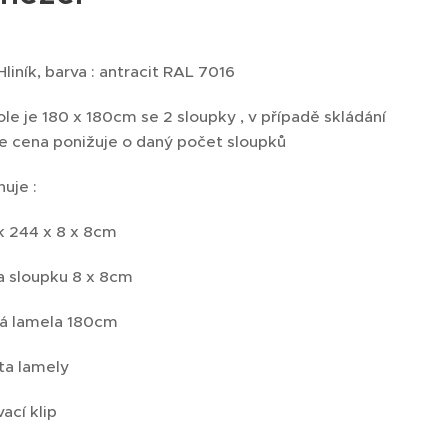
 Hliník, barva : antracit RAL 7016
e je 180 x 180cm se 2 sloupky , v případě skládání
se cena ponižuje o daný počet sloupků
uje :
k 244 x 8 x 8cm
a sloupku 8 x 8cm
vá lamela 180cm
šta lamely
vací klip