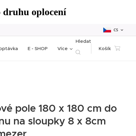
o druhu oplocení
CS
Hledat
optávka
E - SHOP
Více
Košík
ové pole 180 x 180 cm do
nu na sloupky 8 x 8cm
mezer