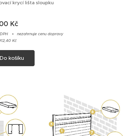
ací krycí lišta sloupku
,00
Kč
 DPH
nezahrnuje cenu dopravy
912,40 Kč
Do košíku