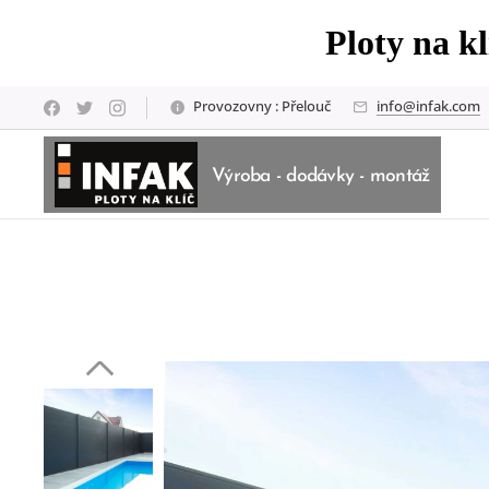
Ploty na k
Provozovny : Přelouč
info@infak.com
Výroba - dodávky - montáž